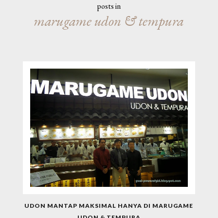
posts in
marugame udon & tempura
UDON MANTAP MAKSIMAL HANYA DI MARUGAME
UDON & TEMPURA