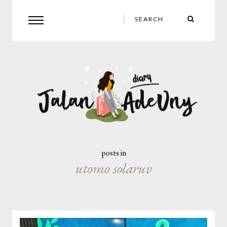
posts in
utomo solaruv