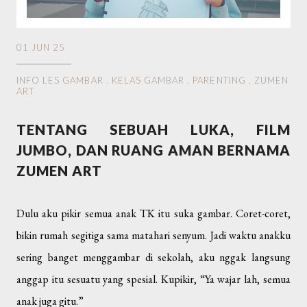
01 JUN 25
INFO LES GAMBAR
.
KELAS GAMBAR
.
PARENTING
.
ZUMEN
ART
TENTANG SEBUAH LUKA, FILM
JUMBO, DAN RUANG AMAN BERNAMA
ZUMEN ART
Dulu aku pikir semua anak TK itu suka gambar. Coret-coret,
bikin rumah segitiga sama matahari senyum. Jadi waktu anakku
sering banget menggambar di sekolah, aku nggak langsung
anggap itu sesuatu yang spesial. Kupikir, “Ya wajar lah, semua
anak juga gitu.”