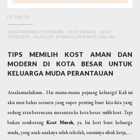
09 JUN 25
KOST MINIMALIS MODERN
.
KOST MURAH
.
KOST
TERDEKAT
.
NGEKOST D'PARAGON DAN DJURKAM
TIPS MEMILIH KOST AMAN DAN
MODERN DI KOTA BESAR UNTUK
KELUARGA MUDA PERANTAUAN
Assalamualaikum... Hai mama-mama pejuang keluarga! Kali ini
aku mau bahas sesuatu yang super penting buat kita-kita yang
sedang atau berencana merantau ke kota besar: milih kost. Tapi
bukan sembarang
Kost Murah
, ya. Ini kost buat keluarga
muda, yang anak-anaknya udah sekolah, suaminya sibuk kerja, …