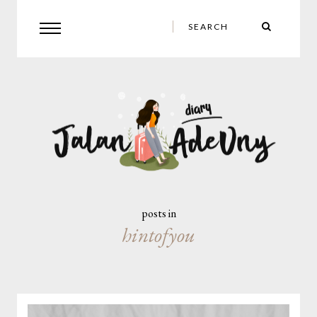
posts in
hintofyou