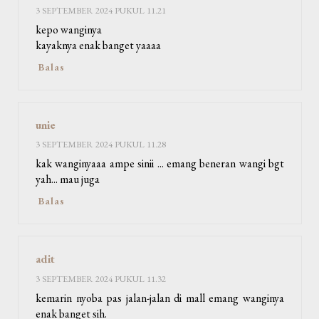
3 SEPTEMBER 2024 PUKUL 11.21
kepo wanginya
kayaknya enak banget yaaaa
Balas
unie
3 SEPTEMBER 2024 PUKUL 11.28
kak wanginyaaa ampe sinii ... emang beneran wangi bgt
yah... mau juga
Balas
adit
3 SEPTEMBER 2024 PUKUL 11.32
kemarin nyoba pas jalan-jalan di mall emang wanginya
enak banget sih.