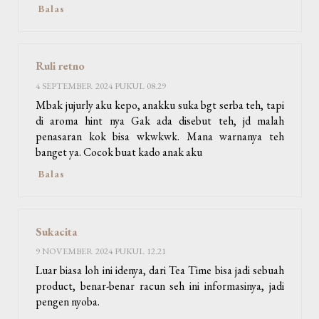
Balas
Ruli retno
4 SEPTEMBER 2024 PUKUL 08.29
Mbak jujurly aku kepo, anakku suka bgt serba teh, tapi
di aroma hint nya Gak ada disebut teh, jd malah
penasaran kok bisa wkwkwk. Mana warnanya teh
banget ya. Cocok buat kado anak aku
Balas
Sukacita
9 NOVEMBER 2024 PUKUL 12.21
Luar biasa loh ini idenya, dari Tea Time bisa jadi sebuah
product, benar-benar racun seh ini informasinya, jadi
pengen nyoba.