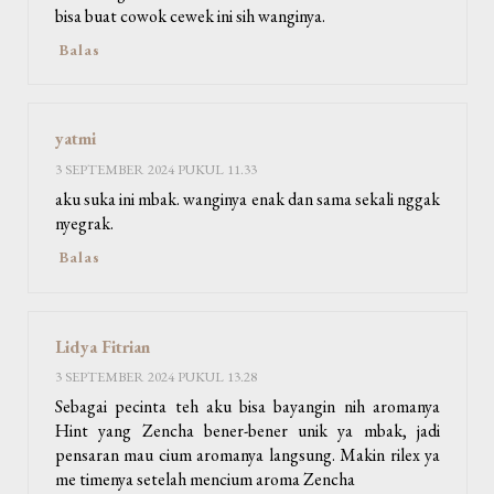
bisa buat cowok cewek ini sih wanginya.
Balas
yatmi
3 SEPTEMBER 2024 PUKUL 11.33
aku suka ini mbak. wanginya enak dan sama sekali nggak
nyegrak.
Balas
Lidya Fitrian
3 SEPTEMBER 2024 PUKUL 13.28
Sebagai pecinta teh aku bisa bayangin nih aromanya
Hint yang Zencha bener-bener unik ya mbak, jadi
pensaran mau cium aromanya langsung. Makin rilex ya
me timenya setelah mencium aroma Zencha