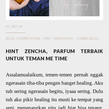
01 SEP 24
BLOG COMPETITION
.
HINT
.
HINTOFYOU
.
LOMBA BLOG
HINT ZENCHA, PARFUM TERBAIK
UNTUK TEMAN ME TIME
Assalamualaikum, temen-temen pernah nggak
ngerasain tiba-tiba pengen banget healing. Aku
tuh sering ngerasain begitu, iyaaa sering. Dulu
tuh aku pikir healing itu musti ke tempat yang
sepi, menenangkan gitu jadi biar bisa tenang.