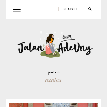
posts in
azalea