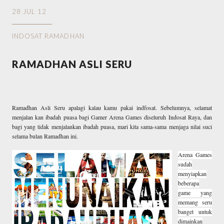
28 JUL 12
INDOSAT RAMADHAN
RAMADHAN ASLI SERU
Ramadhan Asli Seru apalagi kalau kamu pakai indfosat. Sebelumnya, selamat
menjalan kan ibadah puasa bagi Gamer Arena Games diseluruh Indosat Raya, dan
bagi yang tidak menjalankan ibadah puasa, mari kita sama-sama menjaga nilai suci
selama bulan Ramadhan ini.
Arena Games
sudah
menyiapkan
beberapa
game yang
memang seru
banget untuk
dimainkan