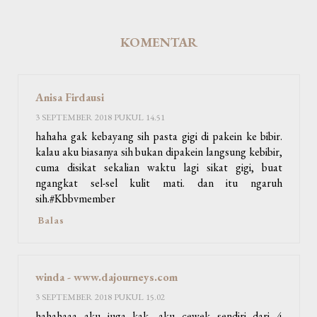
KOMENTAR
Anisa Firdausi
3 SEPTEMBER 2018 PUKUL 14.51
hahaha gak kebayang sih pasta gigi di pakein ke bibir.
kalau aku biasanya sih bukan dipakein langsung kebibir,
cuma disikat sekalian waktu lagi sikat gigi, buat
ngangkat sel-sel kulit mati. dan itu ngaruh
sih.#Kbbvmember
Balas
winda - www.dajourneys.com
3 SEPTEMBER 2018 PUKUL 15.02
hahahaaa aku juga kak, aku cewek sendiri dari 4