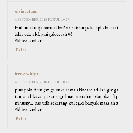
elvinautami
4 SEPTEMBER 2018 PUKUL 10.29
Huhuu aku aja baru akhir2 ini rutinin pake lipbalm saat
bibir uda jelek gini gak cerah 😥
#kbbvmember
Balas
irene widya
4 SEPTEMBER 2018 PUKUL 10.42
plus poin dulu gw ga suka sama skincare adalah gw ga
tau soal kaya pasta gigi buat merahin bibir dst. Tp
minusnya, pas udh sekarang kulit jadi banyak masalah :(
#kbbvmember
Balas