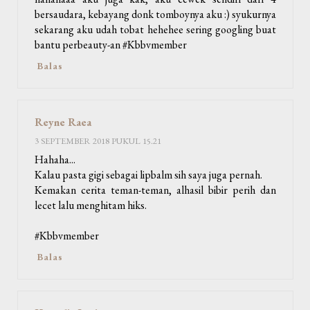
bersaudara, kebayang donk tomboynya aku :) syukurnya
sekarang aku udah tobat hehehee sering googling buat
bantu perbeauty-an #Kbbvmember
Balas
Reyne Raea
3 SEPTEMBER 2018 PUKUL 15.21
Hahaha...
Kalau pasta gigi sebagai lipbalm sih saya juga pernah.
Kemakan cerita teman-teman, alhasil bibir perih dan
lecet lalu menghitam hiks.
#Kbbvmember
Balas