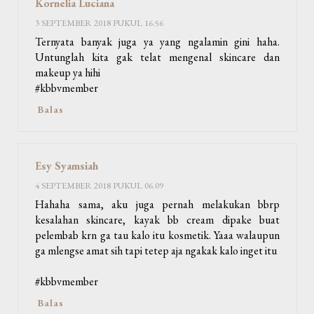
Kornelia Luciana
3 SEPTEMBER 2018 PUKUL 16.56
Ternyata banyak juga ya yang ngalamin gini haha.
Untunglah kita gak telat mengenal skincare dan
makeup ya hihi
#kbbvmember
Balas
Esy Syamsiah
4 SEPTEMBER 2018 PUKUL 06.09
Hahaha sama, aku juga pernah melakukan bbrp
kesalahan skincare, kayak bb cream dipake buat
pelembab krn ga tau kalo itu kosmetik. Yaaa walaupun
ga mlengse amat sih tapi tetep aja ngakak kalo inget itu
#kbbvmember
Balas