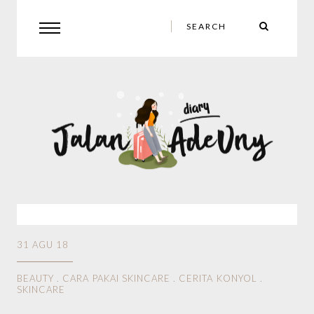
31 AGU 18
BEAUTY
.
CARA PAKAI SKINCARE
.
CERITA KONYOL
.
SKINCARE