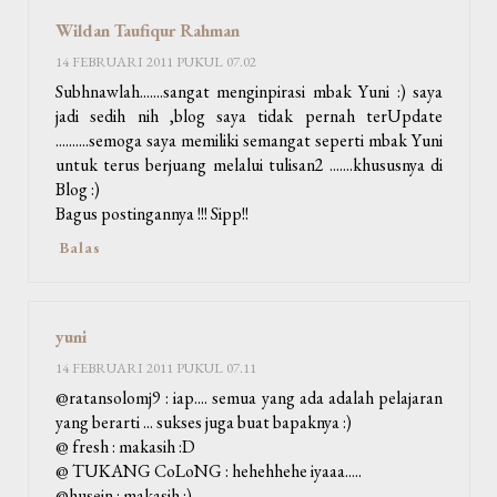
Wildan Taufiqur Rahman
14 FEBRUARI 2011 PUKUL 07.02
Subhnawlah.......sangat menginpirasi mbak Yuni :) saya
jadi sedih nih ,blog saya tidak pernah terUpdate
..........semoga saya memiliki semangat seperti mbak Yuni
untuk terus berjuang melalui tulisan2 .......khususnya di
Blog :)
Bagus postingannya !!! Sipp!!
Balas
yuni
14 FEBRUARI 2011 PUKUL 07.11
@ratansolomj9 : iap.... semua yang ada adalah pelajaran
yang berarti ... sukses juga buat bapaknya :)
@ fresh : makasih :D
@ TUKANG CoLoNG : hehehhehe iyaaa.....
@husein : makasih :)