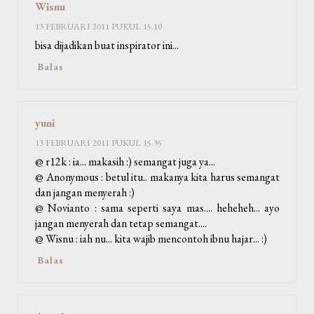
Wisnu
13 FEBRUARI 2011 PUKUL 15.10
bisa dijadikan buat inspirator ini...
Balas
yuni
13 FEBRUARI 2011 PUKUL 15.35
@ r12k : ia... makasih :) semangat juga ya...
@ Anonymous : betul itu.. makanya kita harus semangat
dan jangan menyerah :)
@ Novianto : sama seperti saya mas.... heheheh... ayo
jangan menyerah dan tetap semangat....
@ Wisnu : iah nu... kita wajib mencontoh ibnu hajar... :)
Balas