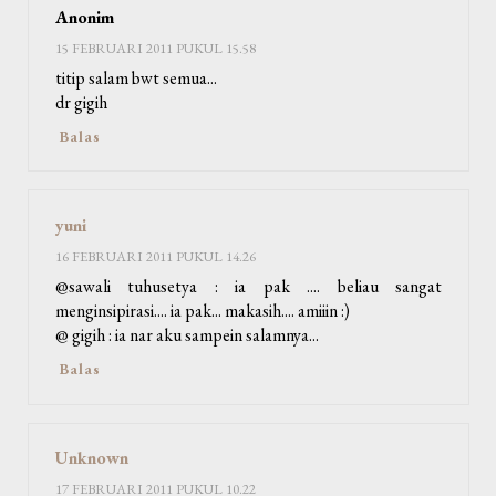
Anonim
15 FEBRUARI 2011 PUKUL 15.58
titip salam bwt semua...
dr gigih
Balas
yuni
16 FEBRUARI 2011 PUKUL 14.26
@sawali tuhusetya : ia pak .... beliau sangat
menginsipirasi.... ia pak... makasih.... amiiin :)
@ gigih : ia nar aku sampein salamnya...
Balas
Unknown
17 FEBRUARI 2011 PUKUL 10.22