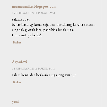
nuranuraniku.blogspot.com
14 FEBRUARI 2011 PUKUL 09.51
salam sobat
benar batu yg keras saja bisa berlubang karena tetesan
air,apalagi otak kita, pasti bisa lunak juga.
trims visitnya ke S.A
Balas
Aryadevi
14 FEBRUARI 2011 PUKUL 14.14
salam kenal dan berkarier juga jeng ayu ^_^
Balas
yuni