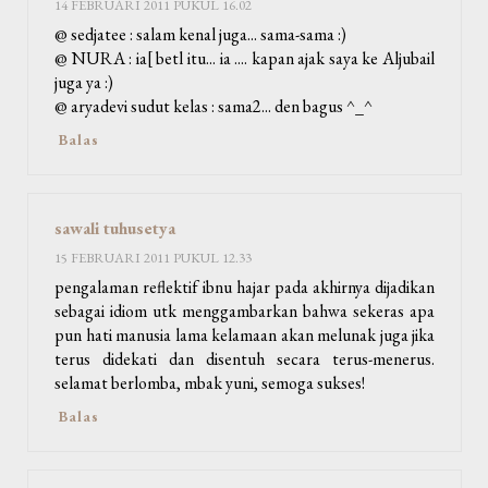
14 FEBRUARI 2011 PUKUL 16.02
@ sedjatee : salam kenal juga... sama-sama :)
@ NURA : ia[ betl itu... ia .... kapan ajak saya ke Aljubail
juga ya :)
@ aryadevi sudut kelas : sama2... den bagus ^_^
Balas
sawali tuhusetya
15 FEBRUARI 2011 PUKUL 12.33
pengalaman reflektif ibnu hajar pada akhirnya dijadikan
sebagai idiom utk menggambarkan bahwa sekeras apa
pun hati manusia lama kelamaan akan melunak juga jika
terus didekati dan disentuh secara terus-menerus.
selamat berlomba, mbak yuni, semoga sukses!
Balas