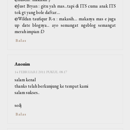
@Just Bryan : gitu yah mas...tapi di ITS cuma anak ITS
tok gt yang bole daftar....
@Wildan taufiqur R-x : makasih.... makanya mas e juga
up date blognya... ayo semangat ngeblog semangat
merah impian :D
Balas
Anonim
14 FEBRUARI 2011 PUKUL 08.17
salam kenal
thanks telah berkunjung ke tempat kami
salam sukses..
sedj
Balas