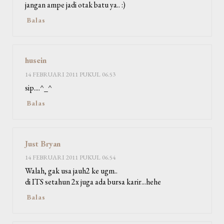
jangan ampe jadi otak batu ya.. :)
Balas
husein
14 FEBRUARI 2011 PUKUL 06.53
sip....^_^
Balas
Just Bryan
14 FEBRUARI 2011 PUKUL 06.54
Walah, gak usa jauh2 ke ugm..
di ITS setahun 2x juga ada bursa karir...hehe
Balas