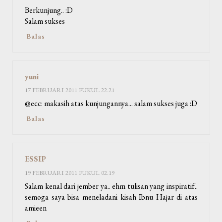
Berkunjung.. :D
Salam sukses
Balas
yuni
17 FEBRUARI 2011 PUKUL 22.21
@ecc: makasih atas kunjungannya... salam sukses juga :D
Balas
ESSIP
19 FEBRUARI 2011 PUKUL 02.19
Salam kenal dari jember ya.. ehm tulisan yang inspiratif..
semoga saya bisa meneladani kisah Ibnu Hajar di atas
amieen