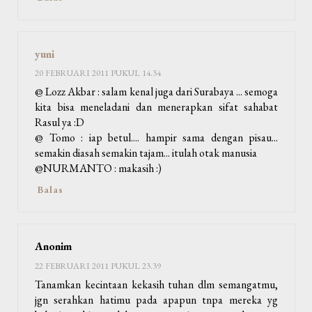
yuni
20 FEBRUARI 2011 PUKUL 14.34
@ Lozz Akbar : salam kenal juga dari Surabaya ... semoga
kita bisa meneladani dan menerapkan sifat sahabat
Rasul ya :D
@ Tomo : iap betul.... hampir sama dengan pisau...
semakin diasah semakin tajam... itulah otak manusia
@NURMANTO : makasih :)
Balas
Anonim
22 FEBRUARI 2011 PUKUL 23.39
Tanamkan kecintaan kekasih tuhan dlm semangatmu,
jgn serahkan hatimu pada apapun tnpa mereka yg