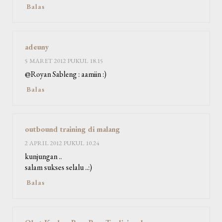
Balas
adeuny
5 MARET 2012 PUKUL 18.15
@Royan Sableng : aamiin :)
Balas
outbound training di malang
2 APRIL 2012 PUKUL 10.24
kunjungan ..
salam sukses selalu ..:)
Balas