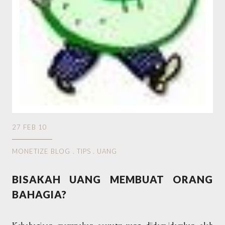
27 FEB 10
MONETIZE BLOG
.
TIPS
.
UANG
BISAKAH UANG MEMBUAT ORANG
BAHAGIA?