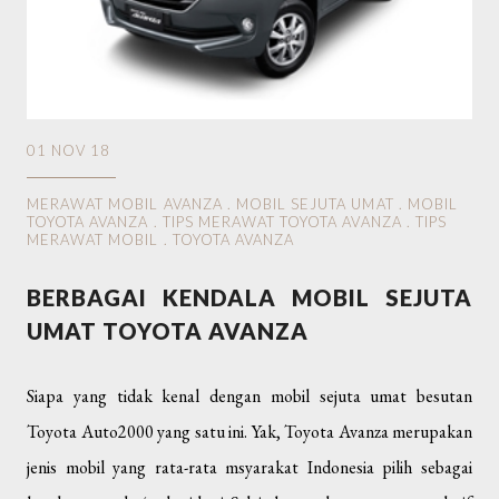
01 NOV 18
MERAWAT MOBIL AVANZA
.
MOBIL SEJUTA UMAT
.
MOBIL
TOYOTA AVANZA
.
TIPS MERAWAT TOYOTA AVANZA
.
TIPS
MERAWAT MOBIL
.
TOYOTA AVANZA
BERBAGAI KENDALA MOBIL SEJUTA
UMAT TOYOTA AVANZA
Siapa yang tidak kenal dengan mobil sejuta umat besutan
Toyota Auto2000 yang satu ini. Yak, Toyota Avanza merupakan
jenis mobil yang rata-rata msyarakat Indonesia pilih sebagai