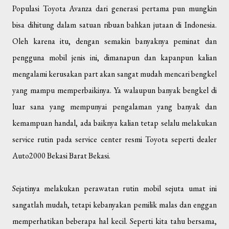
Populasi Toyota Avanza dari generasi pertama pun mungkin
bisa dihitung dalam satuan ribuan bahkan jutaan di Indonesia.
Oleh karena itu, dengan semakin banyaknya peminat dan
pengguna mobil jenis ini, dimanapun dan kapanpun kalian
mengalami kerusakan part akan sangat mudah mencari bengkel
yang mampu memperbaikinya. Ya walaupun banyak bengkel di
luar sana yang mempunyai pengalaman yang banyak dan
kemampuan handal, ada baiknya kalian tetap selalu melakukan
service rutin pada service center resmi Toyota seperti dealer
Auto2000 Bekasi Barat Bekasi.
Sejatinya melakukan perawatan rutin mobil sejuta umat ini
sangatlah mudah, tetapi kebanyakan pemilik malas dan enggan
memperhatikan beberapa hal kecil. Seperti kita tahu bersama,