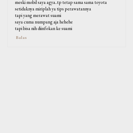
meski mobil saya agya..tp tetap sama sama toyota
setidaknya miriplah ya tips perawatannya
tapi yang merawat suami
saya cuma numpang aja hehehe
tapi bisa nih diinfokan ke suami
Balas