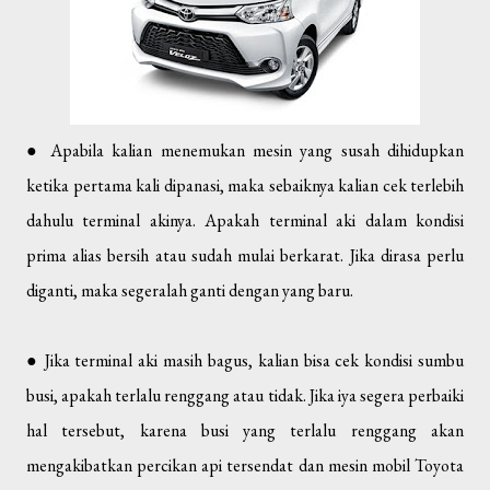
●
Apabila kalian menemukan mesin yang susah dihidupkan
ketika pertama kali dipanasi, maka sebaiknya kalian cek terlebih
dahulu terminal akinya. Apakah terminal aki dalam kondisi
prima alias bersih atau sudah mulai berkarat. Jika dirasa perlu
diganti, maka segeralah ganti dengan yang baru.
●
Jika terminal aki masih bagus, kalian bisa cek kondisi sumbu
busi, apakah terlalu renggang atau tidak. Jika iya segera perbaiki
hal tersebut, karena busi yang terlalu renggang akan
mengakibatkan percikan api tersendat dan mesin mobil Toyota