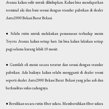
Avanza kalian sulit untuk dihidupkan. Kalian bisa mendapatkan
terminal aki dan busi sesuai dengan standar pabrikan di dealer
Auto2000 Bekasi Barat Bekasi.
●
Selalu rutin untuk melakukan pemanasan terhadap mesin
Toyota Avanza kalian setiap hari. Ini bisa kalian lakukan setiap
pagi selama kurang lebih 10 menit.
●
Gantilah oli mesin secara teratur dan sesuai dengan standar
pabrikan. Ada baiknya kalian selalu mengganti di dealer resmi
seperti dealer Auto2000 Bekasi Barat Bekasi yang jelas asli dan
berkualitas suku cadangnya.
●
Bersihkan secara rutin filter udara. Membersihkan filter udara