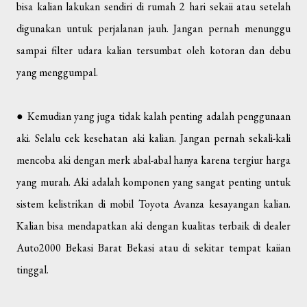
bisa kalian lakukan sendiri di rumah 2 hari sekaii atau setelah
digunakan untuk perjalanan jauh. Jangan pernah menunggu
sampai filter udara kalian tersumbat oleh kotoran dan debu
yang menggumpal.
●
Kemudian yang juga tidak kalah penting adalah penggunaan
aki. Selalu cek kesehatan aki kalian. Jangan pernah sekali-kali
mencoba aki dengan merk abal-abal hanya karena tergiur harga
yang murah. Aki adalah komponen yang sangat penting untuk
sistem kelistrikan di mobil Toyota Avanza kesayangan kalian.
Kalian bisa mendapatkan aki dengan kualitas terbaik di dealer
Auto2000 Bekasi Barat Bekasi atau di sekitar tempat kaiian
tinggal.