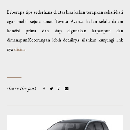
Beberapa tips sederhana di atas bisa kalian terapkan sehari-hari
agar mobil sejuta umat Toyota Avanza kalian selalu dalam
kondisi prima dan siap digunakan kapanpun dan
dimanapun.Keterangan lebih detailnya silahkan kunjungi link
nya
disini
.