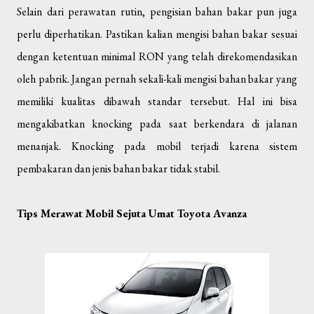
Selain dari perawatan rutin, pengisian bahan bakar pun juga
perlu diperhatikan. Pastikan kalian mengisi bahan bakar sesuai
dengan ketentuan minimal RON yang telah direkomendasikan
oleh pabrik. Jangan pernah sekali-kali mengisi bahan bakar yang
memiliki kualitas dibawah standar tersebut. Hal ini bisa
mengakibatkan knocking pada saat berkendara di jalanan
menanjak. Knocking pada mobil terjadi karena sistem
pembakaran dan jenis bahan bakar tidak stabil.
Tips Merawat Mobil Sejuta Umat Toyota Avanza