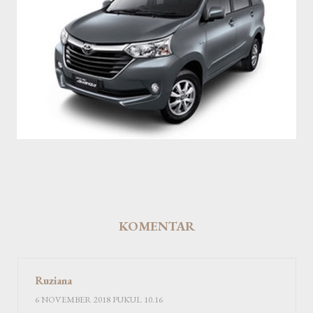
KOMENTAR
Ruziana
6 NOVEMBER 2018 PUKUL 10.16