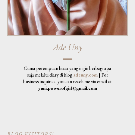
Ade Uny
Cuma perempuan biasa yang ingin berbagi apa
saja melalui diary di blog
adeuny.com
|
For
business inquiries, you can reach me via email at
yuni.powerofgirl@gmail.com
BLOG VISITORS!