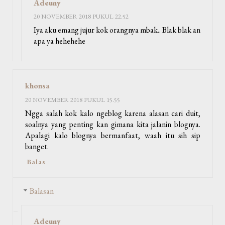
Adeuny
20 NOVEMBER 2018 PUKUL 22.52
Iya aku emang jujur kok orangnya mbak.. Blak blak an
apa ya hehehehe
khonsa
20 NOVEMBER 2018 PUKUL 15.55
Ngga salah kok kalo ngeblog karena alasan cari duit,
soalnya yang penting kan gimana kita jalanin blognya.
Apalagi kalo blognya bermanfaat, waah itu sih sip
banget.
Balas
Balasan
Adeuny