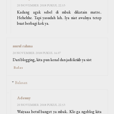
20 NOVEMBER 2018 PUKUL 22.53
Kadang agak sebel di mbak dikatain matre..
Hehehhe. Tapi yasudah lah.. Iya niat awalnya tetep
buat berbagi kok ya.
nurul rahma
20 NOVEMBER 2018 PUKUL 16.07
Dari blogging, kita pun kenal dan jadi ikriiib ya sist
Balas
Balasan
Adeuny
20 NOVEMBER 2018 PUKUL 22.53
Waiyaaa betul banget ya mbak.. Klo ga ngeblog kita