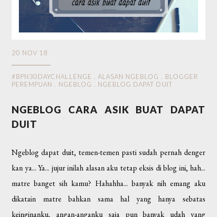
20 NOV 18
#BPN30DAYCHALLENGE
.
ALASAN NGEBLOG
.
BLOGGER
PEREMPUAN
.
NGEBLOG
.
NGEBLOG DAPAT DUIT
NGEBLOG CARA ASIK BUAT DAPAT
DUIT
Ngeblog dapat duit, temen-temen pasti sudah pernah denger
kan ya... Ya... jujur inilah alasan aku tetap eksis di blog ini, hah...
matre banget sih kamu? Hahahha... banyak nih emang aku
dikatain matre bahkan sama hal yang hanya sebatas
keinginanku, angan-anganku saja pun banyak udah yang