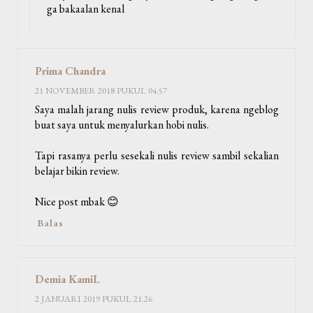
ga bakaalan kenal
Prima Chandra
21 NOVEMBER 2018 PUKUL 04.57
Saya malah jarang nulis review produk, karena ngeblog
buat saya untuk menyalurkan hobi nulis.
Tapi rasanya perlu sesekali nulis review sambil sekalian
belajar bikin review.
Nice post mbak 😊
Balas
Demia KamiL
2 JANUARI 2019 PUKUL 21.26